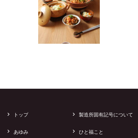
トップ
製造所固有記号について
あゆみ
ひと福こと