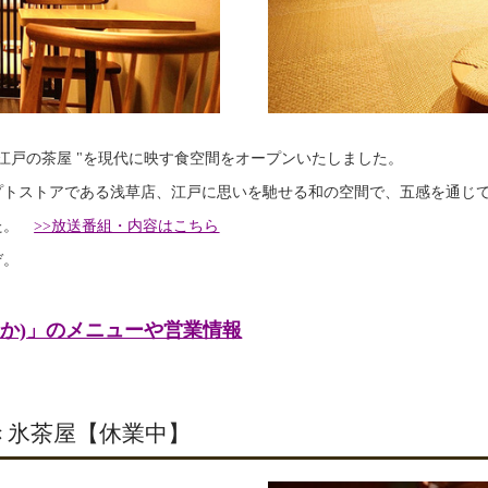
" 江戸の茶屋 "を現代に映す食空間をオープンいたしました。
プトストアである浅草店、江戸に思いを馳せる和の空間で、五感を通じ
した。
>>放送番組・内容はこちら
ぞ。
のか)」のメニューや営業情報
き氷茶屋【休業中】