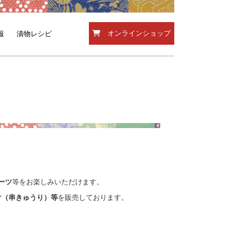
オンラインショップ
報
漬物レシピ
ーツ
等をお楽しみいただけます。
け（串きゅうり）等
を販売しております。