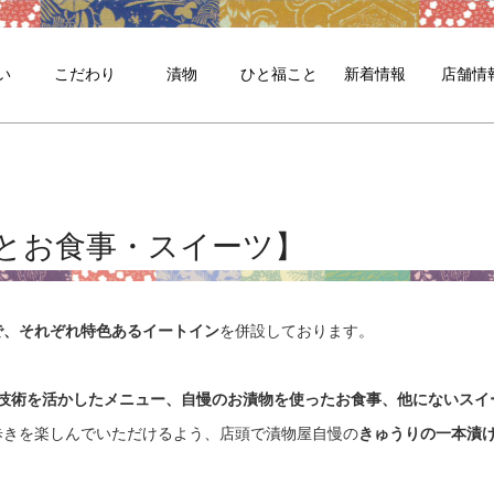
い
こだわり
漬物
ひと福こと
新着情報
店舗情
とお食事・スイーツ】
で、それぞれ特色あるイートイン
を併設しております。
酵技術を活かしたメニュー、自慢のお漬物を使ったお食事、他にないスイ
歩きを楽しんでいただけるよう、店頭で漬物屋自慢の
きゅうりの一本漬