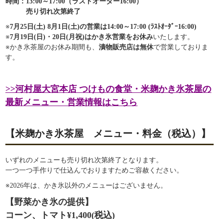
時間：13:00～17:00（ラストオーダー16:00
）
売り切れ次第終了
※
7月25日(土) 8月1日(土)の営業は14:00～17:00 (ﾗｽﾄｵｰﾀﾞｰ16:00)
※
7月19日(日)・20日(月祝)はかき氷営業をお休み
いたします。
※かき氷茶屋のお休み期間も、
漬物販売店は無休
で営業しておりま
す。
>>河村屋大宮本店 つけもの食堂・米麹かき氷茶屋
の
最新メニュー・営業情報はこちら
【米麹かき氷茶屋 メニュー・料金（税込）】
いずれのメニューも売り切れ次第終了となります。
一つ一つ手作りで仕込んでおりますためご容赦ください。
※2026年は、かき氷以外のメニューはございません。
【野菜かき氷の提供】
コーン、トマト¥1,400(税込)