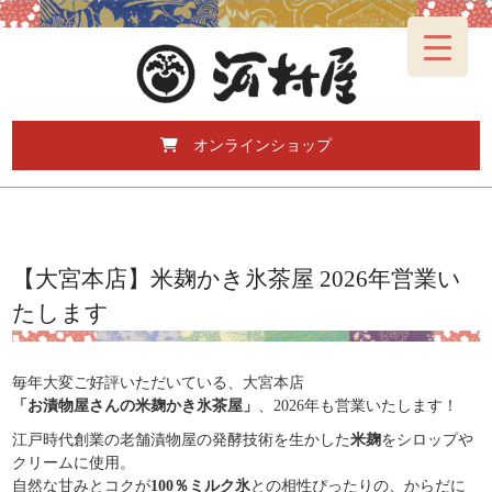
オンラインショップ
【大宮本店】米麹かき氷茶屋 2026年営業い
たします
毎年大変ご好評いただいている、大宮本店
「お漬物屋さんの米麹かき氷茶屋」
、2026年も営業いたします！
江戸時代創業の老舗漬物屋の発酵技術を生かした
米麹
をシロップや
クリームに使用。
自然な甘みとコクが
100％ミルク氷
との相性ぴったりの、からだに