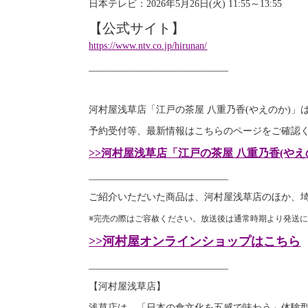
日本テレビ：2026年5月26日(火) 11:55～13:55
【公式サイト】
https://www.ntv.co.jp/hirunan/
_____________________________
河村屋浅草店「江戸の茶屋 八重乃香(やえのか)
予約受付等、最新情報はこちらのページをご確認
>>河村屋浅草店「江戸の茶屋 八重乃香(や
_____________________________
ご紹介いただいた商品は、河村屋浅草店のほか、
※完売の際はご容赦ください。放送後は通常時期より発送
>>河村屋オンラインショップはこちら
_____________________________
【河村屋浅草店】
浅草店は、「日本の食文化を五感で味わう」体験型の