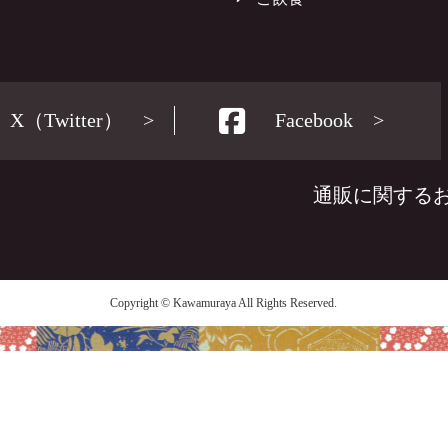
X（Twitter） >
Facebook >
通販に関するお
Copyright © Kawamuraya All Rights Reserved.