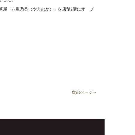
の茶屋「八重乃香（やえのか）」を店舗2階にオープ
次のページ »