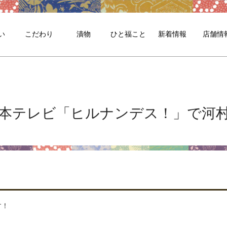
い
こだわり
漬物
ひと福こと
新着情報
店舗情
送！日本テレビ「ヒルナンデス！」で
す！