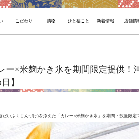
い
こだわり
漬物
ひと福こと
新着情報
店舗情
レー×米麹かき氷を期間限定提供！
の日】
(だいふくじんづけ)を添えた「カレー×米麹かき氷」を期間・数量限定