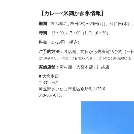
【カレー×米麹かき氷情報】
期間
：2024年7月25日(木)〜29日(月)、8月1日(木)～
時間
：13：00～17：00（L.O. 16：30）
料金
：1,729円（税込）
ご予約方法
：各店舗、前日から先着電話予約（一日
ご予約されたい日の前日にお電話ください。当日のご予約は残数があった場合
実施店舗
：河村屋 大宮本店 / 川越店
■
大宮本店
〒331‐0821
埼玉県さいたま市北区別所町1125-6
048‐667‐6733