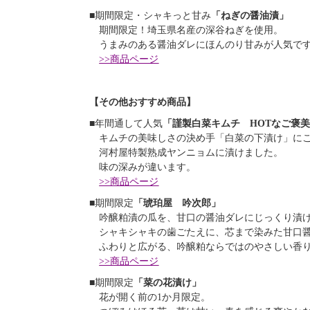
■期間限定・シャキっと甘み
「ねぎの醤油漬」
期間限定！埼玉県名産の深谷ねぎを使用。
うまみのある醤油ダレにほんのり甘みが人気で
>>商品ページ
【その他おすすめ商品】
■年間通して人気
「謹製白菜キムチ HOTなご褒
キムチの美味しさの決め手「白菜の下漬け」に
河村屋特製熟成ヤンニョムに漬けました。
味の深みが違います。
>>商品ページ
■期間限定
「琥珀屋 吟次郎」
吟醸粕漬の瓜を、甘口の醤油ダレにじっくり漬
シャキシャキの歯ごたえに、芯まで染みた甘口醤
ふわりと広がる、吟醸粕ならではのやさしい香
>>商品ページ
■期間限定
「菜の花漬け」
花が開く前の1か月限定。