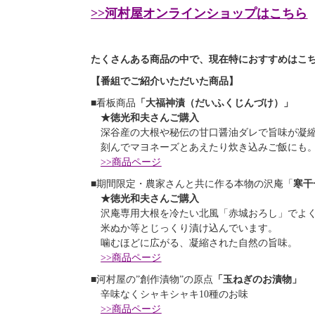
>>河村屋オンラインショップはこちら
たくさんある商品の中で、現在特におすすめはこ
【番組でご紹介いただいた商品】
■看板商品
「大福神漬（だいふくじんづけ）」
★徳光和夫さんご購入
深谷産の大根や秘伝の甘口醤油ダレで旨味が凝縮
刻んでマヨネーズとあえたり炊き込みご飯にも
>>商品ページ
■期間限定・農家さんと共に作る本物の沢庵「
寒干
★徳光和夫さんご購入
沢庵専用大根を冷たい北風「赤城おろし」でよ
米ぬか等とじっくり漬け込んでいます。
噛むほどに広がる、凝縮された自然の旨味。
>>商品ページ
■河村屋の”創作漬物”の原点
「玉ねぎのお漬物」
辛味なくシャキシャキ10種のお味
>>商品ページ