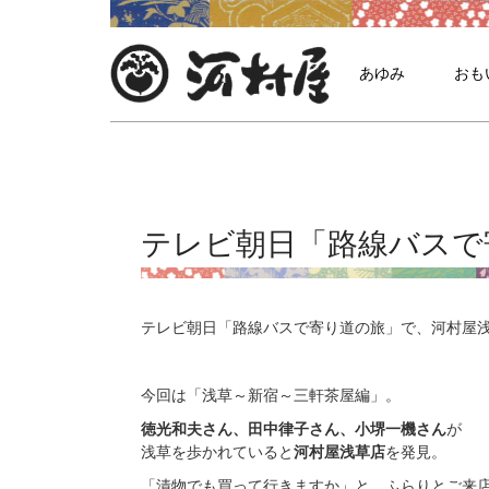
あゆみ
おも
テレビ朝日「路線バスで
テレビ朝日「路線バスで寄り道の旅」で、河村屋
今回は「浅草～新宿～三軒茶屋編」。
徳光和夫さん、田中律子さん、小堺一機さん
が
浅草を歩かれていると
河村屋浅草店
を発見。
「漬物でも買って行きますか」と、ふらりとご来