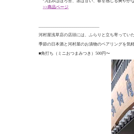
つぼみはほろ苦、茎は甘い、春を感じる爽やか
>>商品ページ
_____________________________
河村屋浅草店の店頭には、ふらりと立ち寄ってい
季節の日本酒と河村屋のお漬物のペアリングを気
■角打ち（ミニおつまみつき）500円〜