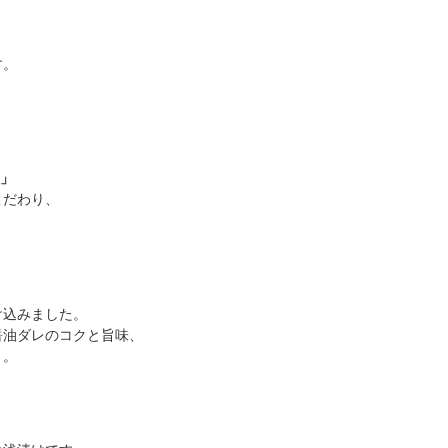
す。
美」
こだわり、
け込みました。
油ダレのコクと旨味、
り。