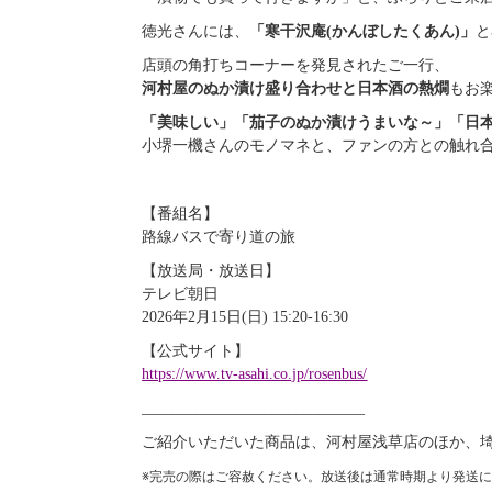
徳光さんには、
「寒干沢庵(かんぼしたくあん)」
と
店頭の角打ちコーナーを発見されたご一行、
河村屋のぬか漬け盛り合わせと日本酒の熱燗
もお
「美味しい」「茄子のぬか漬けうまいな～」「日
小堺一機さんのモノマネと、ファンの方との触れ
【番組名】
路線バスで寄り道の旅
【放送局・放送日】
テレビ朝日
2026年2月15日(日) 15:20-16:30
【公式サイト】
https://www.tv-asahi.co.jp/rosenbus/
_____________________________
ご紹介いただいた商品は、河村屋浅草店のほか、
※完売の際はご容赦ください。放送後は通常時期より発送