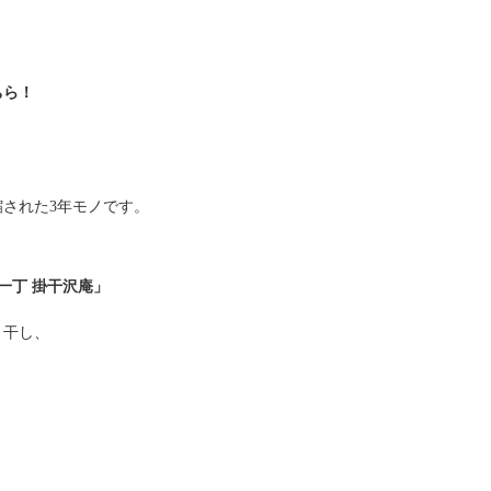
ちら！
された3年モノです。
。
一丁
掛干沢庵」
く干し、